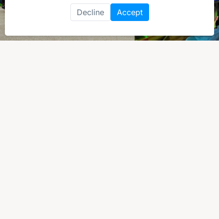
Decline
Accept
"Wij maken de digitale
medewerkers voor de
tuinbouw!"